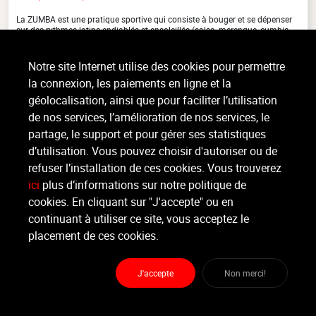
La ZUMBA est une pratique sportive qui consiste à bouger et se dépenser
sur des rythmes latins endiablés et ensoleillés (salsa, merengue, cumbia,
calypso, reggaeton...), pour sculpter son corps (...)
>
Lire la suite
Notre site Internet utilise des cookies pour permettre
la connexion, les paiements en ligne et la
géolocalisation, ainsi que pour faciliter l’utilisation
de nos services, l’amélioration de nos services, le
Organisateur
MARECHAL GYM ET SANTÉ
partage, le support et pour gérer ses statistiques
d’utilisation. Vous pouvez choisir d'autoriser ou de
refuser l’installation de ces cookies. Vous trouverez
Moniteur
Non renseigné.
ici
plus d’informations sur notre politique de
cookies. En cliquant sur "J'accepte" ou en
continuant à utiliser ce site, vous acceptez le
Lieu :
Marechal Gym et Santé
Rue de Wandre 1b - 4610 Bellaire
placement de ces cookies.
J'accepte
Non merci!
Partager