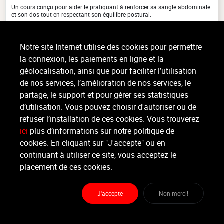
Un cours conçu pour aider le pratiquant à renforcer sa sangle abdominale
et son dos tout en respectant son équilibre postural.
Notre site Internet utilise des cookies pour permettre
Organisateur
la connexion, les paiements en ligne et la
MARECHAL GYM ET SANTÉ
géolocalisation, ainsi que pour faciliter l’utilisation
de nos services, l’amélioration de nos services, le
Moniteur
partage, le support et pour gérer ses statistiques
Non renseigné.
d’utilisation. Vous pouvez choisir d'autoriser ou de
refuser l’installation de ces cookies. Vous trouverez
Lieu :
Marechal Gym et Santé
ici
plus d’informations sur notre politique de
Rue de Wandre 1b - 4610 Bellaire
cookies. En cliquant sur "J'accepte" ou en
continuant à utiliser ce site, vous acceptez le
placement de ces cookies.
Partager
J'accepte
Non merci!
Marechal Gym et Santé