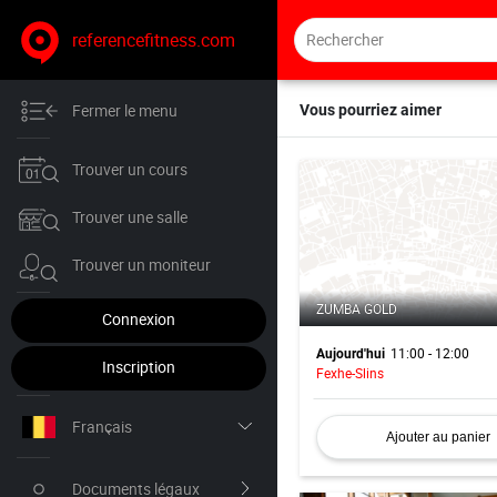
referencefitness.com
Fermer le menu
Vous pourriez aimer
Trouver un cours
Trouver une salle
Trouver un moniteur
ZUMBA GOLD
Connexion
11:00 - 12:00
Aujourd'hui
Inscription
Fexhe-Slins
Français
Ajouter au panier
Nederlands
Documents légaux