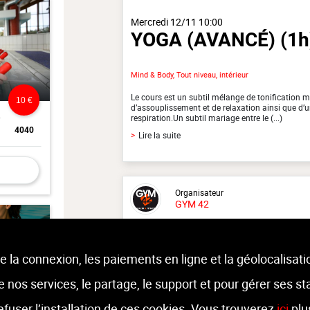
Mercredi 12/11 10:00
YOGA (AVANCÉ)
(1h
Mind & Body, Tout niveau, intérieur
Le cours est un subtil mélange de tonification mu
10 €
d’assouplissement et de relaxation ainsi que d’un
0
respiration.Un subtil mariage entre le (...)
4040
>
Lire la suite
Organisateur
GYM 42
Moniteur
Larissa Berardi
e la connexion, les paiements en ligne et la géolocalisati
 de nos services, le partage, le support et pour gérer ses st
Lieu :
Gym 42
Rue d'Aywaille 42 - 4140 Sprimont
refuser l’installation de ces cookies. Vous trouverez
ici
plu
17 €