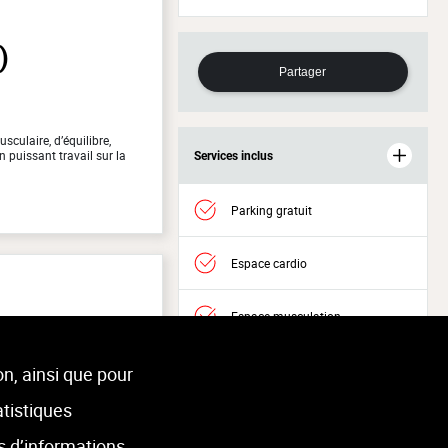
)
Partager
sculaire, d’équilibre,
 puissant travail sur la
Services inclus
Parking gratuit
Espace cardio
Espace musculation
Accès Welness
on, ainsi que pour
atistiques
s d’informations