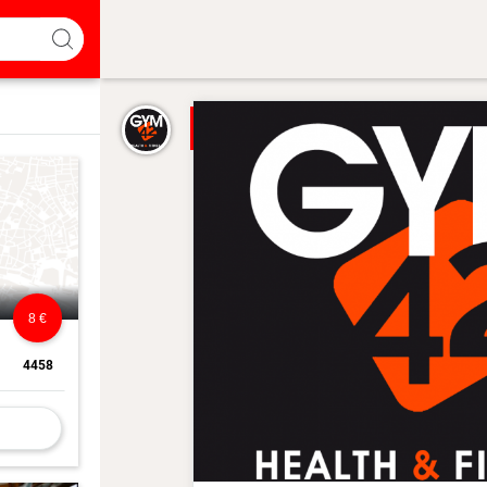
8 €
4458