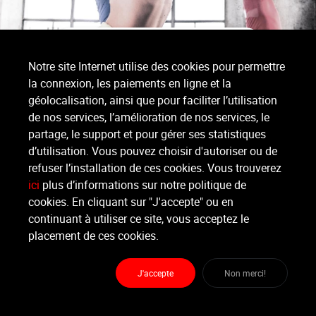
Voir nos solutions
Notre site Internet utilise des cookies pour permettre
la connexion, les paiements en ligne et la
géolocalisation, ainsi que pour faciliter l’utilisation
de nos services, l’amélioration de nos services, le
partage, le support et pour gérer ses statistiques
d’utilisation. Vous pouvez choisir d'autoriser ou de
refuser l’installation de ces cookies. Vous trouverez
ici
plus d’informations sur notre politique de
cookies. En cliquant sur "J'accepte" ou en
continuant à utiliser ce site, vous acceptez le
placement de ces cookies.
Personnel en meilleure santé,
J'accepte
Non merci!
augmentation de la cohésion
sociale, diminution du stress et des
burn-outs, meilleure appréhension