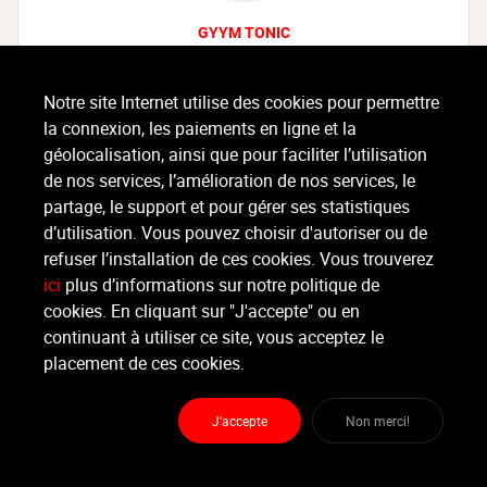
GYYM TONIC
Suivre
Notre site Internet utilise des cookies pour permettre
la connexion, les paiements en ligne et la
Partager
géolocalisation, ainsi que pour faciliter l’utilisation
de nos services, l’amélioration de nos services, le
partage, le support et pour gérer ses statistiques
d’utilisation. Vous pouvez choisir d'autoriser ou de
refuser l’installation de ces cookies. Vous trouverez
ici
plus d’informations sur notre politique de
cookies. En cliquant sur "J'accepte" ou en
continuant à utiliser ce site, vous acceptez le
Pass (GYYM TONIC)
placement de ces cookies.
INTITULÉ
PRIX
INFOS
J'accepte
Non merci!
PASS cours collectifs
90 €
Gym Douce, TBC | Total Body Conditioning, Body Sculpt, TAF | Taille Abdos Fessiers, Spinning / Indoor Cycling, Zumba, Circuit Training, Abdos Autrement | Méthode de Gasquet, Abdos Fessiers, HIIT | Interval Training, Circl mobility, Boxe Thaï, Step workout, Bodypump, Pilates, Tonic morning, Spinning endurance, RPM, Sprint