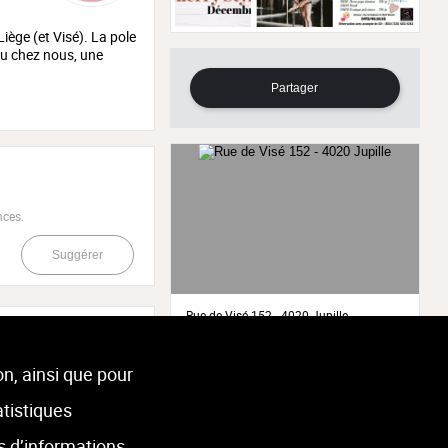
iège (et Visé). La pole
nu chez nous, une
Partager
nces.
Suggérer
Rue de Visé 152 - 4020 Jupille
on, ainsi que pour
Horaire / Jours de fermeture
S
D
atistiques
08
09
Aujourd'hui
08:00 - 18:00
août
août
s d’informations