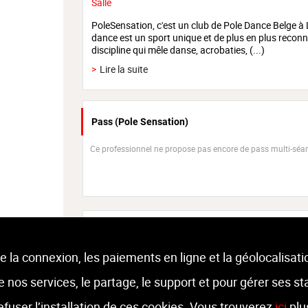
Salle
PoleSensation, c'est un club de Pole Dance Belge à L
dance est un sport unique et de plus en plus recon
discipline qui mêle danse, acrobaties, (...)
>
Lire la suite
Pass (Pole Sensation)
Ce professionnel ne propose pas encore de pass multi-séa
Agenda
e la connexion, les paiements en ligne et la géolocalisati
L
M
M
J
V
 de nos services, le partage, le support et pour gérer ses st
03
04
05
06
07
août
août
août
août
août
refuser l’installation de ces cookies. Vous trouverez
ici
plu