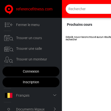
referencefitness.com
Fermer le menu
Prochains cours
Désolé, nous n'avons trouvé aucun résulta
Trouver un cours
recherche!
Trouver une salle
Trouver un moniteur
Connexion
Inscription
Français
Nederlands
Documents légaux