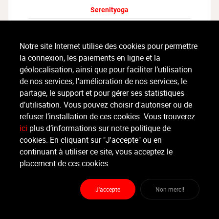
Serenityoga
Suivre
Notre site Internet utilise des cookies pour permettre
la connexion, les paiements en ligne et la
Partager
géolocalisation, ainsi que pour faciliter l’utilisation
de nos services, l’amélioration de nos services, le
partage, le support et pour gérer ses statistiques
d’utilisation. Vous pouvez choisir d'autoriser ou de
refuser l’installation de ces cookies. Vous trouverez
ici
plus d’informations sur notre politique de
cookies. En cliquant sur "J'accepte" ou en
continuant à utiliser ce site, vous acceptez le
Pass (Serenityoga)
placement de ces cookies.
INTITULÉ
PRIX
INFOS
J'accepte
Non merci!
PASS Serenityoga 10 cours
135 €
Pilates, Méditation / Relaxation, Yoga YIN, Yoga prana flow, Yoga du visage, Yin yang yoga, Yoga enfants (4-6 ans), Yoga enfants (7-10 ans), Vinyasa yoga, gentle flow yoga, Yoga Hatha flow, Yoga prana flow dynamique, Pilates, Fascial Flow®, Fluid Yoga, Pilates (valable sur pass spécial), Pilates (valable sur pass spécial ), Yin yang yoga (valable sur pass spécial), Yoga prana flow dynamique (valable sur pass spécial)