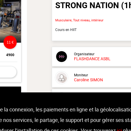
STRONG NATION
(1
Musculaire, Tout niveau, intérieur
Cours en HIIT
11 €
Organisateur
4900
FLASHDANCE ASBL
Moniteur
Caroline
SIMON
Lieu :
Salle La Concordia
Rue premier de ligne 10 - 4458 Fexhe
e la connexion, les paiements en ligne et la géolocalisati
 de nos services, le partage, le support et pour gérer ses st
refuser l’installation de ces cookies. Vous trouverez
ici
plu
10 €