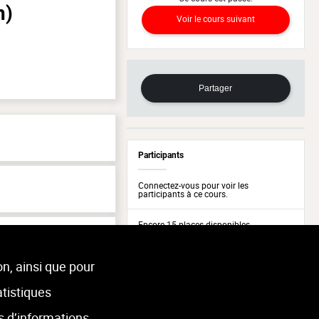
h)
Voir le cours suivant
Partager
Participants
Connectez-vous pour voir les
participants à ce cours.
Encore 15 places disponibles
-Slins
on, ainsi que pour
atistiques
s d’informations