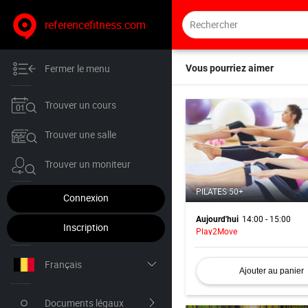
referencefitness.com
Fermer le menu
Vous pourriez aimer
Trouver un cours
Trouver une salle
Trouver un moniteur
PILATES 50+
Connexion
14:00 - 15:00
Aujourd'hui
Inscription
Play2Move
Français
Ajouter au panier
Nederlands
Documents légaux