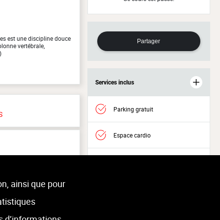
es est une discipline douce
Partager
lonne vertébrale,
)
Services inclus
Parking gratuit
S
Espace cardio
Espace musculation
on, ainsi que pour
Molenbeek-Saint-Jean
Accès Welness
atistiques
s d’informations