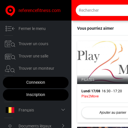
referencefitness.com
Fermer le menu
Vous pourriez aimer
Trouver un cours
Trouver une salle
Trouver un moniteur
PILATES
Connexion
16:30 - 17:20
Lundi 17/08
Inscription
Play2Move
Français
Ajouter au panier
Nederlands
Documents légaux