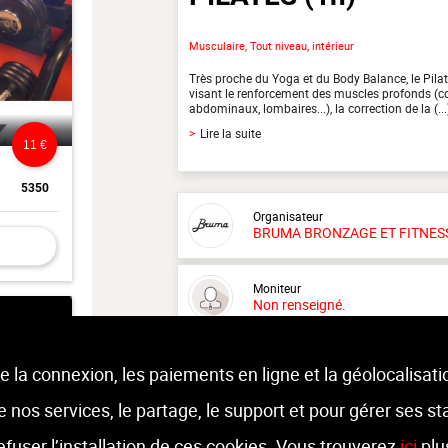
Musculaire, Tout niveau, intérieur
Très proche du Yoga et du Body Balance, le Pilat
visant le renforcement des muscles profonds (co
abdominaux, lombaires...), la correction de la (...
>
Lire la suite
11 €
5350
Organisateur
BRUMA BRONZAGE ET FITNES
Moniteur
Non renseigné.
Lieu :
Bruma Bronzage et fitness
e la connexion, les paiements en ligne et la géolocalisati
Square Edmond Machtens 1 - 1080 
 de nos services, le partage, le support et pour gérer ses st
refuser l’installation de ces cookies. Vous trouverez
ici
plu
10 €