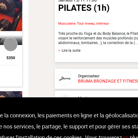
PILATES
(1h)
Musculaire, Tout niveau, intérieur
Très proche du Yoga et du Body Balance, le Pilat
visant le renforcement des muscles profonds (co
abdominaux, lombaires...), la correction de la (...
11 €
>
Lire la suite
5350
Organisateur
BRUMA BRONZAGE ET FITNES
Moniteur
Non renseigné.
e la connexion, les paiements en ligne et la géolocalisati
Lieu :
Bruma Bronzage et fitness
 de nos services, le partage, le support et pour gérer ses st
Square Edmond Machtens 1 - 1080 
refuser l’installation de ces cookies. Vous trouverez
ici
plu
11 €