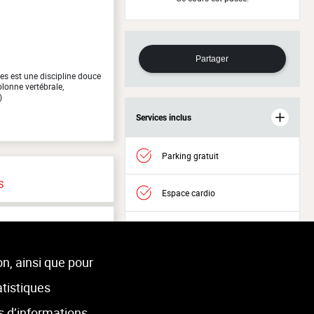
Partager
es est une discipline douce
lonne vertébrale,
)
Services inclus
Parking gratuit
S
Espace cardio
Espace musculation
on, ainsi que pour
Accès Welness
atistiques
Molenbeek-Saint-Jean
s d’informations