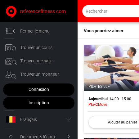
referencefitness.com
Fermer le menu
Vous pourriez aimer
Trouver un cours
Trouver une salle
Trouver un moniteur
PILATES 50+
Connexion
14:00 - 15:00
Aujourd'hui
Inscription
Play2Move
Français
Ajouter au panier
Nederlands
Documents légaux