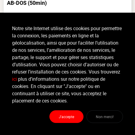
AB-DOS
(50min)
Musculaire, Tout niveau, intérieur
Du Pilates en musique, et plus encore ? C’est possible grâce au cours d’AB-
Notre site Internet utilise des cookies pour permettre
DOS ! Un cours de renforcement musculaire, qui s’inspire de la méthode
la connexion, les paiements en ligne et la
Pilates et de la méthode APoR du Docteur (...)
géolocalisation, ainsi que pour faciliter l’utilisation
>
Lire la suite
de nos services, l’amélioration de nos services, le
partage, le support et pour gérer ses statistiques
d’utilisation. Vous pouvez choisir d'autoriser ou de
Organisateur
refuser l’installation de ces cookies. Vous trouverez
PLAY2MOVE
ici
plus d’informations sur notre politique de
cookies. En cliquant sur "J'accepte" ou en
Moniteur
continuant à utiliser ce site, vous acceptez le
Non renseigné.
placement de ces cookies.
Lieu :
Play2Move
Rue de l'industrie 1 - 1400 Nivelles
J'accepte
Non merci!