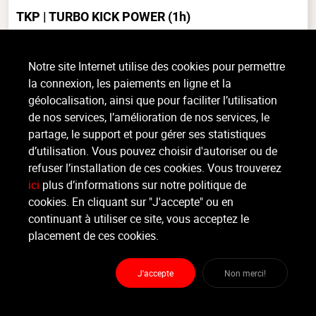
TKP | TURBO KICK POWER
(1h)
Cardio, Tout niveau, intérieur
Notre site Internet utilise des cookies pour permettre
Cours donné par Sandie! Le Turbo Kick Power est une méthode
la connexion, les paiements en ligne et la
d’entraînement cardio-vasculaire donnée en musique, basée sur la
combinaison de mouvements provenant de la boxe et des arts
géolocalisation, ainsi que pour faciliter l’utilisation
martiaux (...)
de nos services, l’amélioration de nos services, le
>
Lire la suite
partage, le support et pour gérer ses statistiques
d’utilisation. Vous pouvez choisir d'autoriser ou de
refuser l’installation de ces cookies. Vous trouverez
Moniteur
ici
plus d’informations sur notre politique de
Floriane Kozub
cookies. En cliquant sur "J'accepte" ou en
continuant à utiliser ce site, vous acceptez le
Lieu :
École St-Servais (hall omnisports)
placement de ces cookies.
Rue Lambert le Bègue 44 - 4000 Liège
J'accepte
Non merci!
Partager