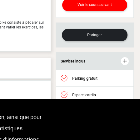
Voir le cours suivant
ike consiste à pédaler sur
t varier les exercices, les
Partager
Services inclus
Parking gratuit
Espace cardio
Espace musculation
on, ainsi que pour
atistiques
Accès Welness
s d’informations