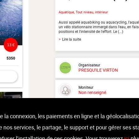
Aquatique, Tout niveau, intérieur
Aussi appelé aquabiking ou aquacycling, l'aquab
un vélo stationnaire immergé dans l'eau, en faisan
positions et l'intensité de l'effort. Le (...)
>
Lire la suite
13 €
5350
Organisateur
PRESQU'ILE VIRTON
Moniteur
Non renseigné.
Lieu :
PRESQU'ILE Virton
route d'arlon 81A - 6760 VIRTON
e la connexion, les paiements en ligne et la géolocalisati
 de nos services, le partage, le support et pour gérer ses st
refuser l’installation de ces cookies. Vous trouverez
ici
plu
11 €