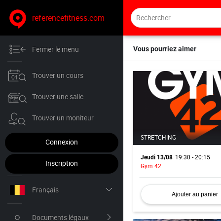
referencefitness.com
Fermer le menu
Vous pourriez aimer
Trouver un cours
Trouver une salle
Trouver un moniteur
STRETCHING
Connexion
19:30 - 20:15
Jeudi 13/08
Inscription
Gym 42
Français
Ajouter au panier
Nederlands
Documents légaux