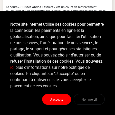
Le cours « Cuisses Abdos Fessiers » est un cours de renforcement
musculaire qui se concentre sur le travail de la partie basse des muscles
du bassin et de la sangle abdominale. Vous y (...)
>
Lire la suite
Notre site Internet utilise des cookies pour permettre
la connexion, les paiements en ligne et la
géolocalisation, ainsi que pour faciliter l’utilisation
de nos services, l’amélioration de nos services, le
Organisateur
O'SMOZ
partage, le support et pour gérer ses statistiques
d’utilisation. Vous pouvez choisir d'autoriser ou de
refuser l’installation de ces cookies. Vous trouverez
Moniteur
Non renseigné
ici
plus d’informations sur notre politique de
cookies. En cliquant sur "J'accepte" ou en
continuant à utiliser ce site, vous acceptez le
Lieu :
O'smoz
Route de Ciney 14 - 5350 Ohey
placement de ces cookies.
J'accepte
Non merci!
Partager