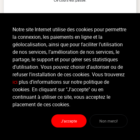
ABS & BOOTY
(45min)
Notre site Internet utilise des cookies pour permettre
Musculaire, Tout niveau, intérieur
la connexion, les paiements en ligne et la
Wil je werken aan dat strakker figuur? Kom maar even kijken en probeer
géolocalisation, ainsi que pour faciliter l’utilisation
onze Abs & Booty les waar we ons richten op het versterken van onze
bilspieren en core terwijl we het lichaam slank en (...)
de nos services, l’amélioration de nos services, le
>
Lire la suite
partage, le support et pour gérer ses statistiques
d’utilisation. Vous pouvez choisir d'autoriser ou de
refuser l’installation de ces cookies. Vous trouverez
ici
plus d’informations sur notre politique de
Organisateur
JUPITER HEALTH PLANET
cookies. En cliquant sur "J'accepte" ou en
continuant à utiliser ce site, vous acceptez le
placement de ces cookies.
Moniteur
Non renseigné
J'accepte
Non merci!
Lieu :
Jupiter health planet
Doggeweg 87 - 1930 Zaventem