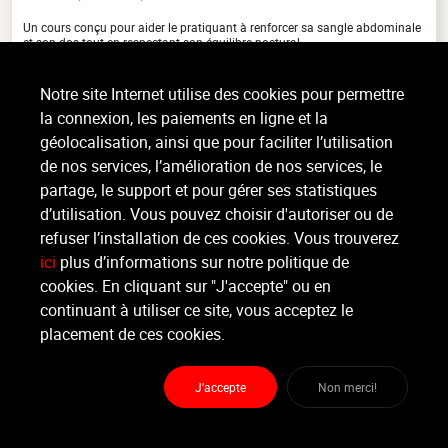
Un cours conçu pour aider le pratiquant à renforcer sa sangle abdominale
et son dos tout en respectant son équilibre postural.
Notre site Internet utilise des cookies pour permettre
la connexion, les paiements en ligne et la
Organisateur
géolocalisation, ainsi que pour faciliter l’utilisation
PRESQU'ILE VIRTON
de nos services, l’amélioration de nos services, le
partage, le support et pour gérer ses statistiques
Moniteur
d’utilisation. Vous pouvez choisir d'autoriser ou de
Non renseigné.
refuser l’installation de ces cookies. Vous trouverez
ici
plus d’informations sur notre politique de
Lieu :
PRESQU'ILE Virton
cookies. En cliquant sur "J'accepte" ou en
route d'arlon 81A - 6760 VIRTON
continuant à utiliser ce site, vous acceptez le
placement de ces cookies.
Partager
J'accepte
Non merci!