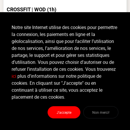
CROSSFIT | WOD
(1h)
Body Conditioning, Tout niveau, intérieur
Notre site Internet utilise des cookies pour permettre
Le Crossfit est un programme de préparation physique et d'entraînement
la connexion, les paiements en ligne et la
musculaire qui repose sur un enchaînement de mouvements fonctionnels
géolocalisation, ainsi que pour faciliter l’utilisation
variés, de forte intensité, et issus de différentes (...)
de nos services, l’amélioration de nos services, le
>
Lire la suite
partage, le support et pour gérer ses statistiques
d’utilisation. Vous pouvez choisir d'autoriser ou de
refuser l’installation de ces cookies. Vous trouverez
Organisateur
ici
plus d’informations sur notre politique de
CROSSFIT HERSTAL
cookies. En cliquant sur "J'accepte" ou en
continuant à utiliser ce site, vous acceptez le
Moniteur
placement de ces cookies.
Non renseigné
J'accepte
Non merci!
Lieu :
Crossfit Herstal
Rue faurieux 5 - 4040 Herstal