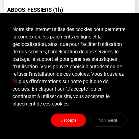
ABDOS-FESSIERS
(1h)
Musculaire, Tout niveau, intérieur
Notre site Internet utilise des cookies pour permettre
COURS DONNE DANS LA SALLE UPCréez-vous des fessiers endiablés et
la connexion, les paiements en ligne et la
une silhouette de rêve ! Ce cours de renforcement musculaire ciblé sur les
géolocalisation, ainsi que pour faciliter l’utilisation
cuisses, les fessiers et les abdominaux est l'idéal (...)
de nos services, l’amélioration de nos services, le
>
Lire la suite
partage, le support et pour gérer ses statistiques
d’utilisation. Vous pouvez choisir d'autoriser ou de
refuser l’installation de ces cookies. Vous trouverez
Organisateur
ici
plus d’informations sur notre politique de
ROYAL LÉOPOLD FITNESS CLUB
cookies. En cliquant sur "J'accepte" ou en
continuant à utiliser ce site, vous acceptez le
Moniteur
placement de ces cookies.
Justine .
J'accepte
Non merci!
Lieu :
Royal Léopold Fitness Club
Avenue Dupuich 42 - 1180 Bruxelles