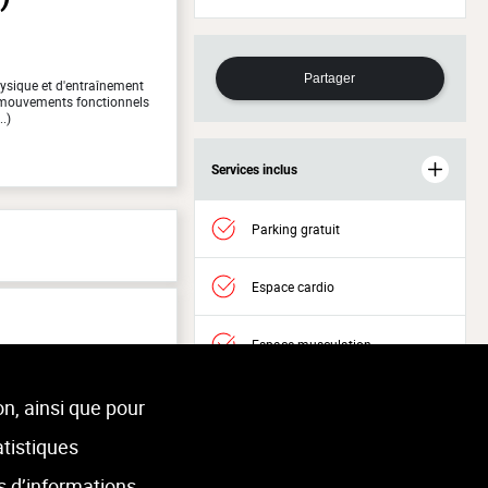
Partager
ysique et d'entraînement
 mouvements fonctionnels
..)
Services inclus
Parking gratuit
Espace cardio
Espace musculation
Accès Welness
on, ainsi que pour
atistiques
s d’informations