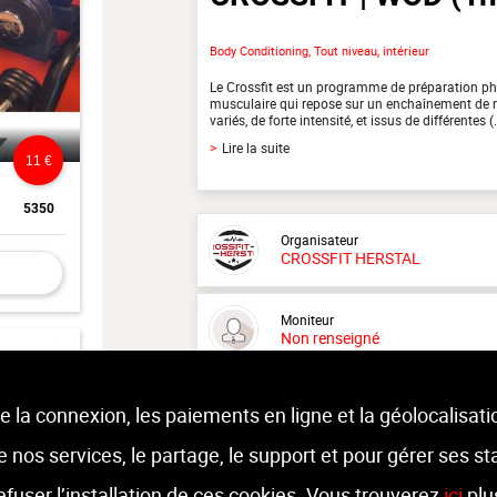
Body Conditioning, Tout niveau, intérieur
Le Crossfit est un programme de préparation ph
musculaire qui repose sur un enchaînement de
variés, de forte intensité, et issus de différentes (.
>
Lire la suite
11 €
5350
Organisateur
CROSSFIT HERSTAL
Moniteur
Non renseigné
Lieu :
Crossfit Herstal
e la connexion, les paiements en ligne et la géolocalisati
Rue faurieux 5 - 4040 Herstal
 de nos services, le partage, le support et pour gérer ses st
refuser l’installation de ces cookies. Vous trouverez
ici
plu
12 €