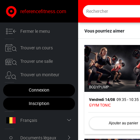
referencefitness.com
Fermer le menu
Vous pourriez aimer
Trouver un cours
Trouver une salle
Trouver un moniteur
BODYPUMP
Connexion
09:35 - 10:35
Vendredi 14/08
Inscription
GYYM TONIC
Français
Ajouter au panier
Nederlands
Documents légaux