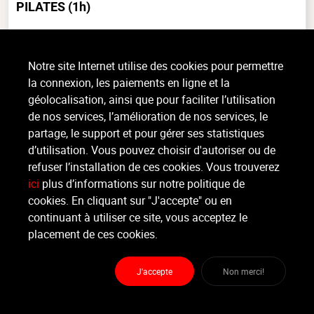
PILATES
(1h)
Musculaire, Tout niveau, intérieur
Très proche du Yoga et du Body Balance, le Pilates est une discipline
Notre site Internet utilise des cookies pour permettre
douce visant le renforcement des muscles profonds (colonne vertébrale,
la connexion, les paiements en ligne et la
abdominaux, lombaires...), la correction de la (...)
géolocalisation, ainsi que pour faciliter l’utilisation
>
Lire la suite
de nos services, l’amélioration de nos services, le
partage, le support et pour gérer ses statistiques
d’utilisation. Vous pouvez choisir d'autoriser ou de
Organisateur
refuser l’installation de ces cookies. Vous trouverez
PLAY2MOVE
ici
plus d’informations sur notre politique de
cookies. En cliquant sur "J'accepte" ou en
Moniteur
continuant à utiliser ce site, vous acceptez le
Non renseigné
placement de ces cookies.
Lieu :
Play2Move
Rue de l'industrie 1 - 1400 Nivelles
J'accepte
Non merci!