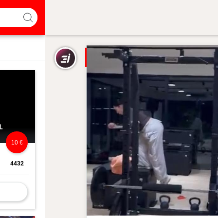
10 €
4432