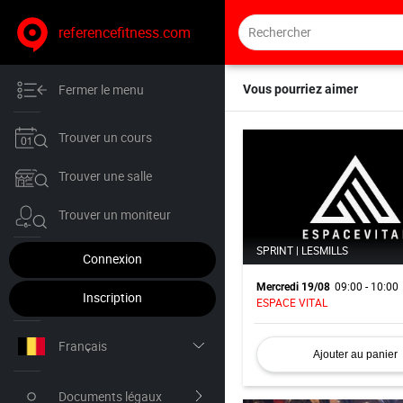
referencefitness.com
Fermer le menu
Vous pourriez aimer
Trouver un cours
Trouver une salle
Trouver un moniteur
SPRINT | LESMILLS
Connexion
09:00 - 10:00
Mercredi 19/08
Inscription
ESPACE VITAL
Français
Ajouter au panier
Nederlands
Documents légaux