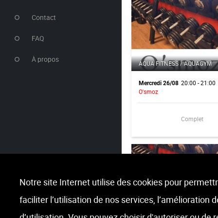
Contact
FAQ
À propos
AQUA FITNESS / AQUAGYM
20:00 - 21:00
Mercredi 26/08
O'smoz
Complet
Notre site Internet utilise des cookies pour permettr
faciliter l’utilisation de nos services, l’amélioration
CAF | CUISSES ABDOS
FESSIERS
d’utilisation. Vous pouvez choisir d'autoriser ou de 