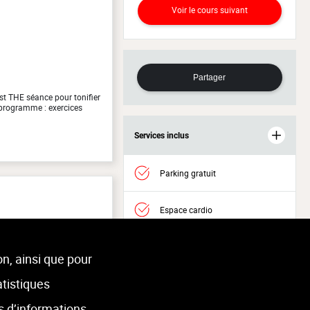
Voir le cours suivant
Partager
est THE séance pour tonifier
u programme : exercices
Services inclus
Parking gratuit
Espace cardio
Espace musculation
on, ainsi que pour
atistiques
Accès Welness
is
s d’informations