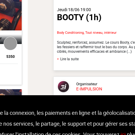
Jeudi 18/06 19:00
BOOTY
(1h)
Body Conditioning, Tout niveau, intérieur
Sculptez, renforcez, assumez. Le cours Booty, c'
13 €
les fessiers et raffermir tout le bas du corps. A
ciblés, mouvements efficaces et ambiance (...)
5350
>
Lire la suite
Organisateur
E-IMPULSION
Moniteur
Antoine Daltin
e la connexion, les paiements en ligne et la géolocalisati
 de nos services, le partage, le support et pour gérer ses st
Lieu :
E-impulsion
Rue Pierre Michaux 31 - 4683 Vivegn
refuser l’installation de ces cookies. Vous trouverez
ici
plu
11 €