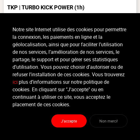
TKP | TURBO KICK POWER
(1h)
Cardio, Tout niveau, intérieur
Notre site Internet utilise des cookies pour permettre
Cours donné par Sandie! Le Turbo Kick Power est une méthode
la connexion, les paiements en ligne et la
d’entraînement cardio-vasculaire donnée en musique, basée sur la
combinaison de mouvements provenant de la boxe et des arts
géolocalisation, ainsi que pour faciliter l’utilisation
martiaux (...)
de nos services, l’amélioration de nos services, le
>
Lire la suite
partage, le support et pour gérer ses statistiques
d’utilisation. Vous pouvez choisir d'autoriser ou de
refuser l’installation de ces cookies. Vous trouverez
Moniteur
ici
plus d’informations sur notre politique de
Floriane Kozub
cookies. En cliquant sur "J'accepte" ou en
continuant à utiliser ce site, vous acceptez le
Lieu :
École St-Servais (hall omnisports)
placement de ces cookies.
Rue Lambert le Bègue 44 - 4000 Liège
J'accepte
Non merci!
Partager