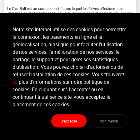
Le GymBall est un cours collectif dans lequel les élèves effectuent des
exercices de renforcement musculaire, de souplesse et de postures inspirés
du Pilates sur un gros ballon en (...)
>
Lire la suite
Notre site Internet utilise des cookies pour permettre
la connexion, les paiements en ligne et la
géolocalisation, ainsi que pour faciliter l’utilisation
de nos services, l’amélioration de nos services, le
Organisateur
O'SMOZ
partage, le support et pour gérer ses statistiques
d’utilisation. Vous pouvez choisir d'autoriser ou de
refuser l’installation de ces cookies. Vous trouverez
Moniteur
non défini
ici
plus d’informations sur notre politique de
cookies. En cliquant sur "J'accepte" ou en
continuant à utiliser ce site, vous acceptez le
Lieu :
O'smoz
Route de Ciney 14 - 5350 Ohey
placement de ces cookies.
J'accepte
Non merci!
Partager