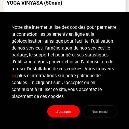
YOGA VINYASA
(50min)
Mind & Body, Tout niveau, intérieur
Le YOGA VINYASA est un Yoga dynamique où les postures s’enchaînent
Notre site Internet utilise des cookies pour permettre
avec fluidité sur le rythme de la respiration (Yoga Flow). Ce Yoga, plus
la connexion, les paiements en ligne et la
sportif, s’adresse à un public ne présentant pas de (...)
géolocalisation, ainsi que pour faciliter l’utilisation
>
Lire la suite
de nos services, l’amélioration de nos services, le
partage, le support et pour gérer ses statistiques
d’utilisation. Vous pouvez choisir d'autoriser ou de
Organisateur
refuser l’installation de ces cookies. Vous trouverez
PLAY2MOVE
ici
plus d’informations sur notre politique de
cookies. En cliquant sur "J'accepte" ou en
Moniteur
continuant à utiliser ce site, vous acceptez le
Non renseigné.
placement de ces cookies.
Lieu :
Play2Move
Rue de l'industrie 1 - 1400 Nivelles
J'accepte
Non merci!