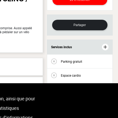
Partager
 comprise. Aussi appelé
à pédaler sur un vélo
Services inclus
Parking gratuit
Espace cardio
Espace musculation
on, ainsi que pour
Accès Welness
atistiques
s d’informations