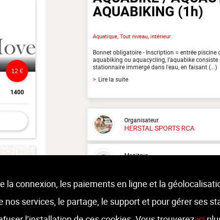
AQUABIKING
(1h)
Aquatique, Tout niveau, intérieur
Bonnet obligatoire - Inscription = entrée piscine
aquabiking ou aquacycling, l'aquabike consiste 
stationnaire immergé dans l'eau, en faisant (...)
12 €
>
Lire la suite
1400
Organisateur
HERSTAL SPORTS RCA
Moniteur
Boris
BLANCHY
e la connexion, les paiements en ligne et la géolocalisati
Lieu :
Herstal Sports RCA
Rue Large Voie 74 - 4040 Herstal
 de nos services, le partage, le support et pour gérer ses st
refuser l’installation de ces cookies. Vous trouverez
ici
plu
8 €