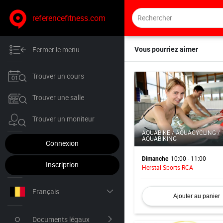
referencefitness.com
Fermer le menu
Vous pourriez aimer
Trouver un cours
Trouver une salle
Trouver un moniteur
AQUABIKE / AQUACYCLING /
AQUABIKING
Connexion
10:00 - 11:00
Dimanche
Inscription
Herstal Sports RCA
Français
Ajouter au panier
Nederlands
Documents légaux