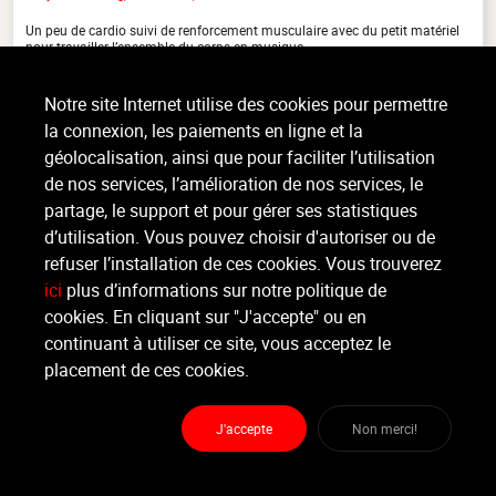
Un peu de cardio suivi de renforcement musculaire avec du petit matériel
pour travailler l’ensemble du corps en musique.
Notre site Internet utilise des cookies pour permettre
la connexion, les paiements en ligne et la
Organisateur
géolocalisation, ainsi que pour faciliter l’utilisation
O'SMOZ
de nos services, l’amélioration de nos services, le
partage, le support et pour gérer ses statistiques
Moniteur
d’utilisation. Vous pouvez choisir d'autoriser ou de
Non renseigné
refuser l’installation de ces cookies. Vous trouverez
ici
plus d’informations sur notre politique de
Lieu :
O'smoz
cookies. En cliquant sur "J'accepte" ou en
Route de Ciney 14 - 5350 Ohey
continuant à utiliser ce site, vous acceptez le
placement de ces cookies.
Partager
J'accepte
Non merci!