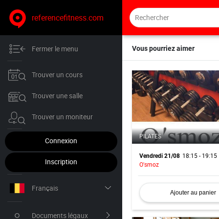
referencefitness.com
Fermer le menu
Vous pourriez aimer
Trouver un cours
Trouver une salle
Trouver un moniteur
PILATES
Connexion
18:15 - 19:15
Vendredi 21/08
Inscription
O'smoz
Français
Ajouter au panier
Nederlands
Documents légaux