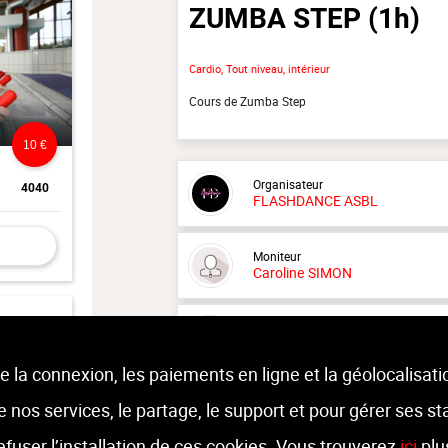
ZUMBA STEP
(1h)
Cardio, Tout niveau, intérieur
Cours de Zumba Step
10 €
Organisateur
4040
FLASHDANCE ASBL
Moniteur
Caroline
SIMON
Lieu :
Centre culturel Nicolas Thoms
Rue Provinciale 92 - 4042 Liers
e la connexion, les paiements en ligne et la géolocalisati
 de nos services, le partage, le support et pour gérer ses st
refuser l’installation de ces cookies. Vous trouverez
ici
plu
12 €