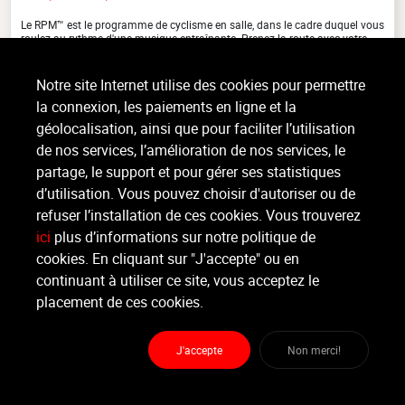
Le RPM™ est le programme de cyclisme en salle, dans le cadre duquel vous
roulez au rythme d'une musique entraînante. Prenez la route avec votre
coach qui guidera le peloton par monts et par (...)
>
Lire la suite
Notre site Internet utilise des cookies pour permettre
la connexion, les paiements en ligne et la
géolocalisation, ainsi que pour faciliter l’utilisation
de nos services, l’amélioration de nos services, le
Organisateur
REVOLUTION FITNESS
partage, le support et pour gérer ses statistiques
d’utilisation. Vous pouvez choisir d'autoriser ou de
refuser l’installation de ces cookies. Vous trouverez
Moniteur
Non renseigné
ici
plus d’informations sur notre politique de
cookies. En cliquant sur "J'accepte" ou en
continuant à utiliser ce site, vous acceptez le
Lieu :
Revolution Fitness
Chaussée Romaine 244 - 4300 Waremme
placement de ces cookies.
J'accepte
Non merci!
Partager