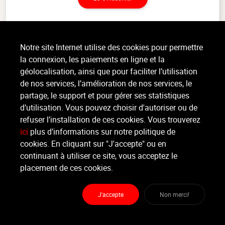
AQUABIKE / AQUACYCLING / AQUABIKING
(1h)
Notre site Internet utilise des cookies pour permettre
Aquatique, Tout niveau, intérieur
la connexion, les paiements en ligne et la
Bonnet obligatoire - Inscription = entrée piscine comprise. Aussi appelé
géolocalisation, ainsi que pour faciliter l’utilisation
aquabiking ou aquacycling, l'aquabike consiste à pédaler sur un vélo
stationnaire immergé dans l'eau, en faisant (...)
de nos services, l’amélioration de nos services, le
partage, le support et pour gérer ses statistiques
>
Lire la suite
d’utilisation. Vous pouvez choisir d'autoriser ou de
refuser l’installation de ces cookies. Vous trouverez
ici
plus d’informations sur notre politique de
Organisateur
cookies. En cliquant sur "J'accepte" ou en
HERSTAL SPORTS RCA
continuant à utiliser ce site, vous acceptez le
placement de ces cookies.
Moniteur
Boris
BLANCHY
J'accepte
Non merci!
Lieu :
Herstal Sports RCA
Rue Large Voie 74 - 4040 Herstal