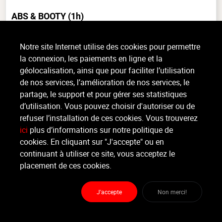
ABS & BOOTY
(1h)
Musculaire, Tout niveau, intérieur
Notre site Internet utilise des cookies pour permettre
Wil je werken aan dat strakker figuur? Kom maar even kijken en probeer
la connexion, les paiements en ligne et la
onze Abs & Booty les waar we ons richten op het versterken van onze
géolocalisation, ainsi que pour faciliter l’utilisation
bilspieren en core terwijl we het lichaam slank en (...)
de nos services, l’amélioration de nos services, le
>
Lire la suite
partage, le support et pour gérer ses statistiques
d’utilisation. Vous pouvez choisir d'autoriser ou de
refuser l’installation de ces cookies. Vous trouverez
Organisateur
ici
plus d’informations sur notre politique de
JUPITER HEALTH PLANET
cookies. En cliquant sur "J'accepte" ou en
continuant à utiliser ce site, vous acceptez le
Moniteur
placement de ces cookies.
Niet bekend / Non renseigné
J'accepte
Non merci!
Lieu :
Jupiter health planet
Doggeweg 87 - 1930 Zaventem