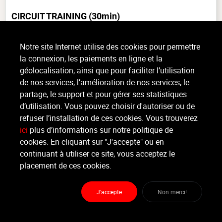
CIRCUIT TRAINING
(30min)
Musculaire, Confirmé, intérieur
Notre site Internet utilise des cookies pour permettre
COURS DE TRENTE MINUTES DONNE DANS LA SALLE UP Le circuit
la connexion, les paiements en ligne et la
training est une méthode d’entraînement qui consiste à réaliser plusieurs
géolocalisation, ainsi que pour faciliter l’utilisation
exercices les uns après les autres, avec pas ou très peu de (...)
de nos services, l’amélioration de nos services, le
>
Lire la suite
partage, le support et pour gérer ses statistiques
d’utilisation. Vous pouvez choisir d'autoriser ou de
refuser l’installation de ces cookies. Vous trouverez
Organisateur
ici
plus d’informations sur notre politique de
ROYAL LÉOPOLD FITNESS CLUB
cookies. En cliquant sur "J'accepte" ou en
continuant à utiliser ce site, vous acceptez le
Moniteur
placement de ces cookies.
Mohamed .
J'accepte
Non merci!
Lieu :
Royal Léopold Fitness Club
Avenue Dupuich 42 - 1180 Bruxelles