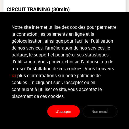
CIRCUIT TRAINING
(30min)
Musculaire, Intermédiaire, intérieur
Notre site Internet utilise des cookies pour permettre
Le circuit training est une méthode d’entraînement qui consiste à réaliser
la connexion, les paiements en ligne et la
plusieurs exercices les uns après les autres, avec pas ou très peu de temps
géolocalisation, ainsi que pour faciliter l’utilisation
de récupération entre les différents (...)
de nos services, l’amélioration de nos services, le
>
Lire la suite
partage, le support et pour gérer ses statistiques
d’utilisation. Vous pouvez choisir d'autoriser ou de
refuser l’installation de ces cookies. Vous trouverez
Organisateur
ici
plus d’informations sur notre politique de
REVOLUTION FITNESS
cookies. En cliquant sur "J'accepte" ou en
continuant à utiliser ce site, vous acceptez le
Moniteur
placement de ces cookies.
Non renseigné
J'accepte
Non merci!
Lieu :
Revolution Fitness
Chaussée Romaine 244 - 4300 Waremme