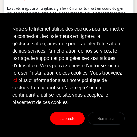
Le stretching, qui en anglais signifie « étirements », est un cours de gym
douce visant à améliorer la souplesse corporelle ou à préparer le corps à
l'exercice et à favoriser la récupération (...)
>
Lire la suite
Notre site Internet utilise des cookies pour permettre
la connexion, les paiements en ligne et la
géolocalisation, ainsi que pour faciliter l’utilisation
de nos services, l’amélioration de nos services, le
Organisateur
PREMIUMFIT WATERLOO
partage, le support et pour gérer ses statistiques
d’utilisation. Vous pouvez choisir d'autoriser ou de
refuser l’installation de ces cookies. Vous trouverez
Moniteur
Raymonde .
ici
plus d’informations sur notre politique de
cookies. En cliquant sur "J'accepte" ou en
continuant à utiliser ce site, vous acceptez le
Lieu :
PremiumFit Waterloo
chaussée de Bruxelles 63 - 1410 Waterloo
placement de ces cookies.
J'accepte
Non merci!
Partager