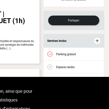
 |
UET
(1h)
Partager
mplète et respectueuse du
Services inclus
 une synergie de méthodes
te (...)
Parking gratuit
Espace cardio
FLÉRON
Espace musculation
on, ainsi que pour
Accès Welness
atistiques
s d’informations