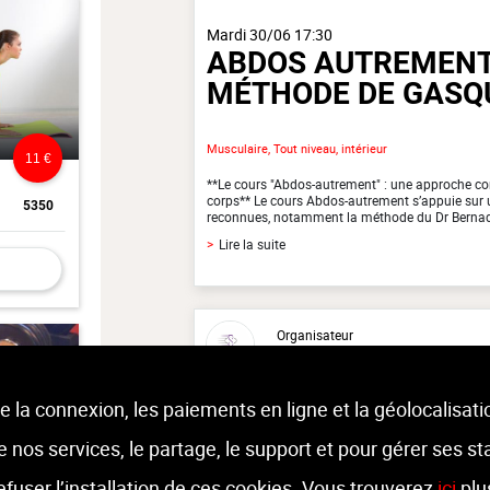
Mardi 30/06 17:30
ABDOS AUTREMENT
MÉTHODE DE GASQ
Musculaire, Tout niveau, intérieur
11 €
**Le cours "Abdos-autrement" : une approche co
corps** Le cours Abdos-autrement s’appuie sur
5350
reconnues, notamment la méthode du Dr Bernadet
>
Lire la suite
Organisateur
CORE STUDIO MOULIN-SOUS-
e la connexion, les paiements en ligne et la géolocalisati
Moniteur
Sandro
ZATTA
 de nos services, le partage, le support et pour gérer ses st
refuser l’installation de ces cookies. Vous trouverez
ici
plu
11 €