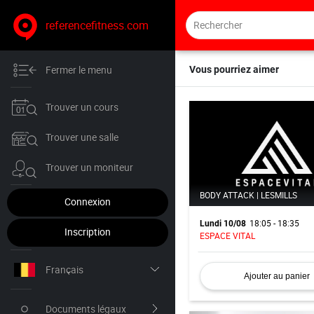
referencefitness.com
Fermer le menu
Vous pourriez aimer
Trouver un cours
Trouver une salle
Trouver un moniteur
BODY ATTACK | LESMILLS
Connexion
18:05 - 18:35
Lundi 10/08
Inscription
ESPACE VITAL
Français
Ajouter au panier
Nederlands
Documents légaux