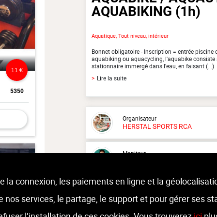
AQUABIKING
(1h)
Aquatique, Tout niveau, intérieur
Bonnet obligatoire - Inscription = entrée piscine
aquabiking ou aquacycling, l'aquabike consiste 
stationnaire immergé dans l'eau, en faisant (...)
11 €
>
Lire la suite
5350
Organisateur
HERSTAL SPORTS RCA
Moniteur
Pedro
RODRIGUEZ VELA
e la connexion, les paiements en ligne et la géolocalisati
Lieu :
Herstal Sports RCA
Rue Large Voie 74 - 4040 Herstal
 de nos services, le partage, le support et pour gérer ses st
refuser l’installation de ces cookies. Vous trouverez
ici
plu
15 €