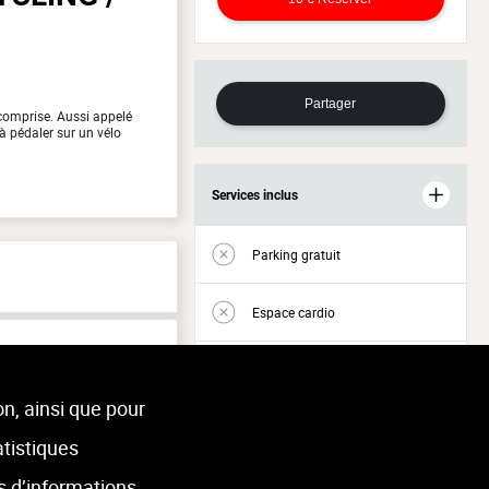
Partager
 comprise. Aussi appelé
à pédaler sur un vélo
Services inclus
Parking gratuit
Espace cardio
Espace musculation
on, ainsi que pour
Accès Welness
atistiques
s d’informations