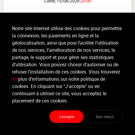
20:00
Lundi, 15/06/2026
Ce cours est passé.
Notre site Internet utilise des cookies pour permettre
HIP HOP INTERMÉDIAIRE - AVANCÉ ( ADOS/
ADULTE)
(1h)
la connexion, les paiements en ligne et la
géolocalisation, ainsi que pour faciliter l’utilisation
Cardio, Intermédiaire, intérieur
de nos services, l’amélioration de nos services, le
partage, le support et pour gérer ses statistiques
La danse hip-hop désigne plusieurs formes de street dance principalement
effectuées dans la musique hip-hop et catégorisées dans sa culture. Elle
d’utilisation. Vous pouvez choisir d'autoriser ou de
dénombre plusieurs styles de danses tels que le (...)
refuser l’installation de ces cookies. Vous trouverez
>
Lire la suite
ici
plus d’informations sur notre politique de
cookies. En cliquant sur "J'accepte" ou en
continuant à utiliser ce site, vous acceptez le
placement de ces cookies.
Organisateur
SCENETIC DANCE SCHOOL
J'accepte
Non merci!
Moniteur
Non renseigné