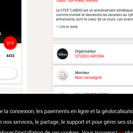
Cardio, Tout niveau, intérieur
Le STEP CARDIO est un entraînement athlétique 
comme monter et descendre les escaliers au ry
entraînante, sont le coeur de ce cours. Les avanta
>
Lire la suite
10 €
Organisateur
STUDIO ARONA
4432
Moniteur
Non renseigné
Lieu :
STUDIO ARONA
avenue Delchambre 9 - 4500 Huy
e la connexion, les paiements en ligne et la géolocalisati
 de nos services, le partage, le support et pour gérer ses st
refuser l’installation de ces cookies. Vous trouverez
ici
plu
10 €