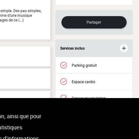
simple. Des pas simples,
thme d’une musique
ges de ce (...)
Partager
Services inclus
Parking gratuit
Espace cardio
Espace musculation
Accès Welness
on, ainsi que pour
atistiques
s d’informations