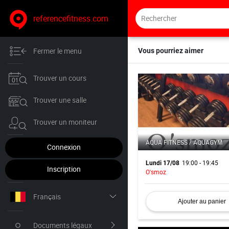
referencefitness.com
Fermer le menu
Vous pourriez aimer
Trouver un cours
Trouver une salle
Trouver un moniteur
AQUA FITNESS / AQUAGYM
Connexion
19:00 - 19:45
Lundi 17/08
Inscription
O'smoz
Français
Ajouter au panier
Nederlands
Documents légaux