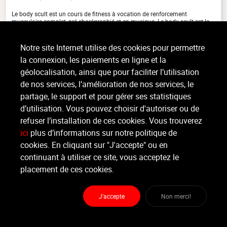
Le body scult est un cours de fitness à vocation de renforcement
musculaire complet, pré-chorégraphié et en musique. Le body scult est le
cours de fitness qui se rapproche le plus du body (...)
>
Lire la suite
Notre site Internet utilise des cookies pour permettre
la connexion, les paiements en ligne et la
géolocalisation, ainsi que pour faciliter l’utilisation
de nos services, l’amélioration de nos services, le
Organisateur
PURE-SPORTS HERVE
partage, le support et pour gérer ses statistiques
d’utilisation. Vous pouvez choisir d'autoriser ou de
refuser l’installation de ces cookies. Vous trouverez
Moniteur
Annie .
ici
plus d’informations sur notre politique de
cookies. En cliquant sur "J'accepte" ou en
continuant à utiliser ce site, vous acceptez le
Lieu :
Pure-Sports Herve
Route de Herve 108B - 4651 Herve
placement de ces cookies.
J'accepte
Non merci!
Partager