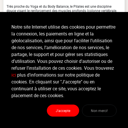
Très proche du Yoga et du Body Balance, le Pilates est une discipline
douce visant le renforcement des muscles profonds (colonne vertébrale,
abdominaux, lombaires...), la correction de la (...)
>
Lire la suite
Notre site Internet utilise des cookies pour permettre
la connexion, les paiements en ligne et la
géolocalisation, ainsi que pour faciliter l’utilisation
Organisateur
de nos services, l’amélioration de nos services, le
ARENA XXXX
partage, le support et pour gérer ses statistiques
d’utilisation. Vous pouvez choisir d'autoriser ou de
Moniteur
refuser l’installation de ces cookies. Vous trouverez
Non renseigné.
ici
plus d’informations sur notre politique de
cookies. En cliquant sur "J'accepte" ou en
Lieu :
ARENA xxxx
continuant à utiliser ce site, vous acceptez le
Pasteur 2a - 1300 Wavre
placement de ces cookies.
J'accepte
Non merci!
Partager