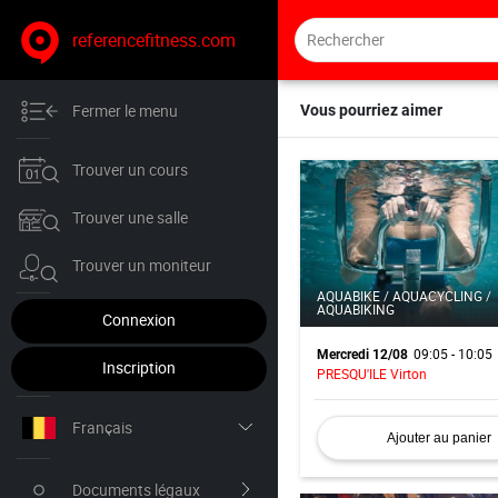
referencefitness.com
Fermer le menu
Vous pourriez aimer
Trouver un cours
Trouver une salle
Trouver un moniteur
AQUABIKE / AQUACYCLING /
AQUABIKING
Connexion
09:05 - 10:05
Mercredi 12/08
Inscription
PRESQU'ILE Virton
Français
Ajouter au panier
Nederlands
Documents légaux