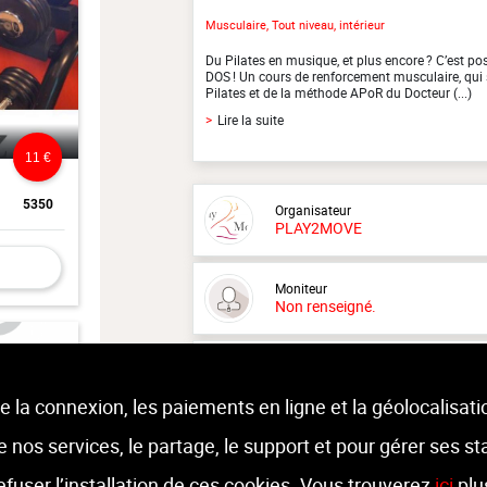
Musculaire, Tout niveau, intérieur
Du Pilates en musique, et plus encore ? C’est po
DOS ! Un cours de renforcement musculaire, qui 
Pilates et de la méthode APoR du Docteur (...)
>
Lire la suite
11 €
5350
Organisateur
PLAY2MOVE
Moniteur
Non renseigné.
Lieu :
Play2Move
Rue de l'industrie 1 - 1400 Nivelles
e la connexion, les paiements en ligne et la géolocalisati
 de nos services, le partage, le support et pour gérer ses st
refuser l’installation de ces cookies. Vous trouverez
ici
plu
7 €