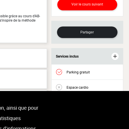
Voir le cours suivant
ssible grâce au cours d’AB-
s’inspire de la méthode
Partager
Services inclus
Parking gratuit
Espace cardio
Espace musculation
on, ainsi que pour
atistiques
Accès Welness
s d’informations