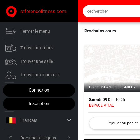
referencefitness.com
Fermer le menu
Prochains cours
Trouver un cours
Trouver une salle
Trouver un moniteur
BODY BALANCE | LESMILLS
Connexion
09:05 - 10:05
Samedi
Inscription
ESPACE VITAL
Français
Ajouter au panier
Nederlands
Documents légaux