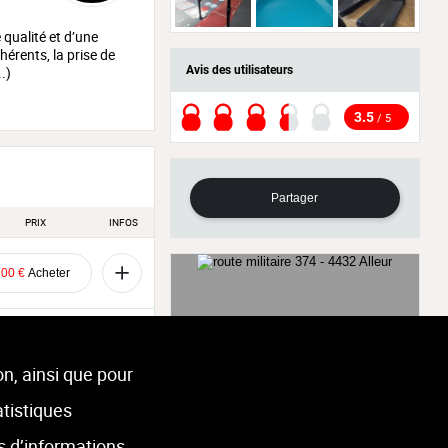
qualité et d’une
hérents, la prise de
.)
Avis des utilisateurs
3.5
/ 5
Partager
PRIX
INFOS
100 €
Acheter
150 €
Acheter
 sauf cours aquatiques ,
on, ainsi que pour
atistiques
250 €
Acheter
route militaire 374 - 4432 Alleur
ody Combat | LesMills, Body Jam
s sauf cours aquatique ,
| LesMills, FitBall / Swiss Ball,
s d’informations
lls, Body Combat | LesMills,