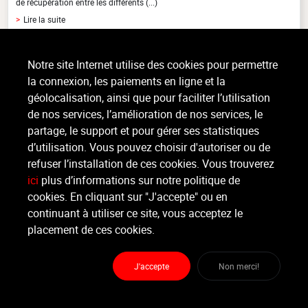
de récupération entre les différents (...)
>
Lire la suite
Notre site Internet utilise des cookies pour permettre
Organisateur
la connexion, les paiements en ligne et la
GYYM TONIC
géolocalisation, ainsi que pour faciliter l’utilisation
de nos services, l’amélioration de nos services, le
Moniteur
partage, le support et pour gérer ses statistiques
Non renseigné.
d’utilisation. Vous pouvez choisir d'autoriser ou de
refuser l’installation de ces cookies. Vous trouverez
Lieu :
GYYM TONIC
ici
plus d’informations sur notre politique de
Rue Hanster 2 - 4900 Spa
cookies. En cliquant sur "J'accepte" ou en
continuant à utiliser ce site, vous acceptez le
placement de ces cookies.
Partager
J'accepte
Non merci!
GYYM TONIC