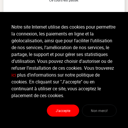
Ce cours est passé.
BODY STEP | LESMILLS
(1h)
Notre site Internet utilise des cookies pour permettre
Body Conditioning, Tout niveau, intérieur
la connexion, les paiements en ligne et la
Le Step est une des activités fondamentales du fitness ! Organisée autour
géolocalisation, ainsi que pour faciliter l’utilisation
de l'appareil qui lui donne son nom, cette activité consiste à enchaîner une
combinaison de pas sur, au-dessus et autour (...)
de nos services, l’amélioration de nos services, le
>
Lire la suite
partage, le support et pour gérer ses statistiques
d’utilisation. Vous pouvez choisir d'autoriser ou de
refuser l’installation de ces cookies. Vous trouverez
ici
plus d’informations sur notre politique de
Organisateur
ESPACE VITAL
cookies. En cliquant sur "J'accepte" ou en
continuant à utiliser ce site, vous acceptez le
placement de ces cookies.
Moniteur
Non renseigné
J'accepte
Non merci!
Lieu :
ESPACE VITAL
route militaire 374 - 4432 Alleur