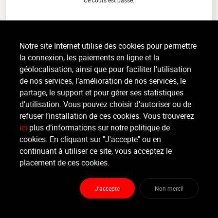
Ce cours est passé.
RPM XL
(1h)
Notre site Internet utilise des cookies pour permettre
Cardio, Tout niveau, intérieur
la connexion, les paiements en ligne et la
Le RPM XL™ est le programme de cyclisme en salle qui va au-delà de vos
géolocalisation, ainsi que pour faciliter l’utilisation
attentes. Avec des sessions encore plus intenses et des parcours virtuels
immersifs, vous pédalez au rythme d’une musique (...)
de nos services, l’amélioration de nos services, le
>
Lire la suite
partage, le support et pour gérer ses statistiques
d’utilisation. Vous pouvez choisir d'autoriser ou de
refuser l’installation de ces cookies. Vous trouverez
ici
plus d’informations sur notre politique de
Organisateur
ESPACE VITAL
cookies. En cliquant sur "J'accepte" ou en
continuant à utiliser ce site, vous acceptez le
placement de ces cookies.
Moniteur
Non renseigné.
J'accepte
Non merci!
Lieu :
ESPACE VITAL
route militaire 374 - 4432 Alleur