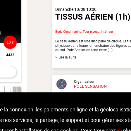
Dimanche 10/08 10:00
TISSUS AÉRIEN
(1h)
Body Conditioning, Tout niveau, intérieur
Le tissu aérien est une discipline de cirque. Le ti
10 €
physique dans lequel on enchaîne des figures c
du sol. Pole Sensation rend cette (...)
4432
>
Lire la suite
Organisateur
POLE SENSATION
Moniteur
Non renseigné
e la connexion, les paiements en ligne et la géolocalisati
 de nos services, le partage, le support et pour gérer ses st
Lieu :
Pole Sensation
Rue de Visé 152 - 4020 Jupille
refuser l’installation de ces cookies. Vous trouverez
ici
plu
8 €