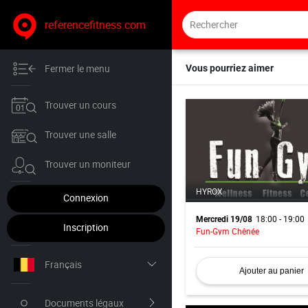
referencefitness.com
Fermer le menu
Vous pourriez aimer
Trouver un cours
Trouver une salle
Trouver un moniteur
HYROX
Connexion
18:00 - 19:00
Mercredi 19/08
Inscription
Fun-Gym Chênée
Français
Ajouter au panier
Nederlands
Documents légaux