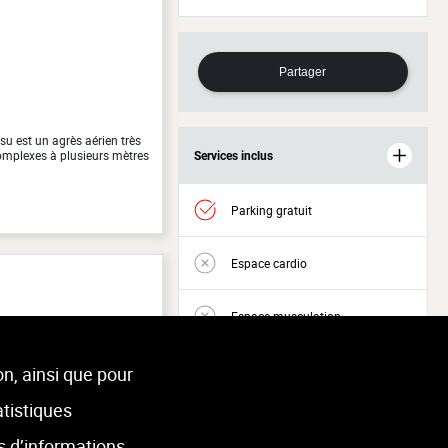
Partager
ssu est un agrès aérien très
omplexes à plusieurs mètres
Services inclus
Parking gratuit
Espace cardio
Espace musculation
Accès Welness
on, ainsi que pour
atistiques
s d’informations