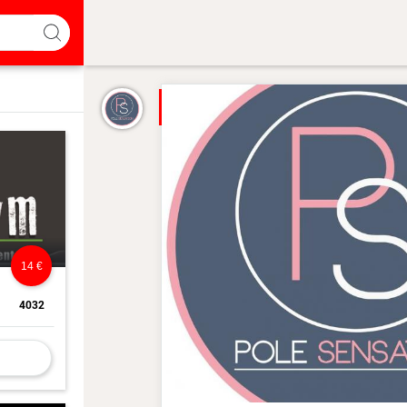
14 €
4032