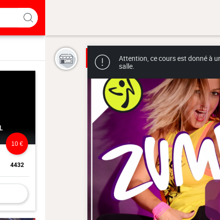
Attention, ce cours est donné à u
salle.
10 €
4432