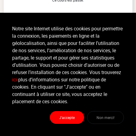
Ce cours est passé.
RPM VIRTUEL
(1h)
Notre site Internet utilise des cookies pour permettre
Cardio, Tout niveau, intérieur
la connexion, les paiements en ligne et la
Le RPM Virtuel™ est une expérience de cyclisme en salle où vous pédalez
géolocalisation, ainsi que pour faciliter l’utilisation
au rythme de musiques entraînantes, mais cette fois, avec un parcours
virtuel immersif. Guidé par votre coach, vous (...)
de nos services, l’amélioration de nos services, le
>
Lire la suite
partage, le support et pour gérer ses statistiques
d’utilisation. Vous pouvez choisir d'autoriser ou de
refuser l’installation de ces cookies. Vous trouverez
ici
plus d’informations sur notre politique de
Organisateur
ESPACE VITAL
cookies. En cliquant sur "J'accepte" ou en
continuant à utiliser ce site, vous acceptez le
placement de ces cookies.
Moniteur
Non renseigné.
J'accepte
Non merci!
Lieu :
ESPACE VITAL
route militaire 374 - 4432 Alleur