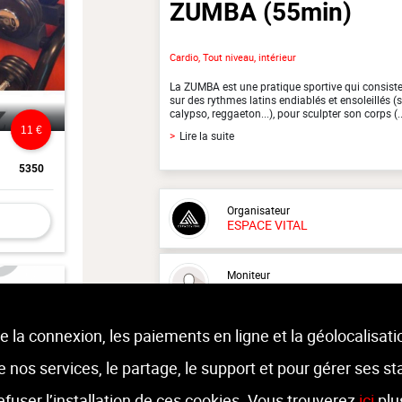
ZUMBA
(55min)
Cardio, Tout niveau, intérieur
La ZUMBA est une pratique sportive qui consiste
sur des rythmes latins endiablés et ensoleillés 
calypso, reggaeton...), pour sculpter son corps (..
11 €
>
Lire la suite
5350
Organisateur
ESPACE VITAL
Moniteur
Non renseigné.
e la connexion, les paiements en ligne et la géolocalisati
Lieu :
ESPACE VITAL
route militaire 374 - 4432 Alleur
 de nos services, le partage, le support et pour gérer ses st
refuser l’installation de ces cookies. Vous trouverez
ici
plu
7 €