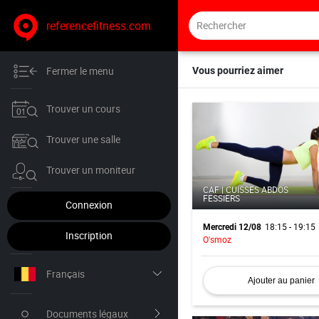
referencefitness.com
Fermer le menu
Vous pourriez aimer
Trouver un cours
Trouver une salle
Trouver un moniteur
CAF | CUISSES ABDOS
FESSIERS
Connexion
18:15 - 19:15
Mercredi 12/08
Inscription
O'smoz
Français
Ajouter au panier
Nederlands
Documents légaux