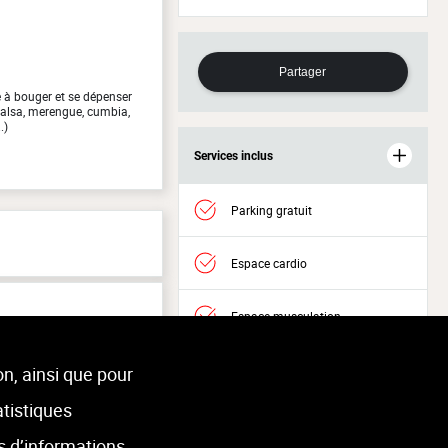
Partager
 à bouger et se dépenser
(salsa, merengue, cumbia,
.)
Services inclus
Parking gratuit
Espace cardio
Espace musculation
Accès Welness
on, ainsi que pour
atistiques
s d’informations