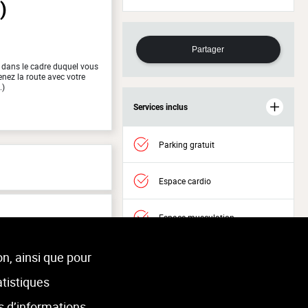
)
Partager
 dans le cadre duquel vous
nez la route avec votre
.)
Services inclus
Parking gratuit
Espace cardio
Espace musculation
Accès Welness
on, ainsi que pour
atistiques
s d’informations