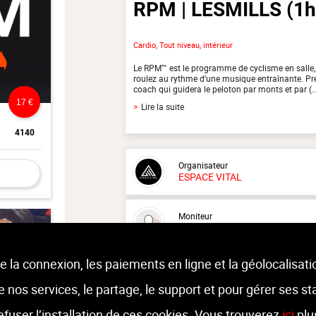
RPM | LESMILLS
(1h
Cardio, Tout niveau, intérieur
Le RPM™ est le programme de cyclisme en salle,
roulez au rythme d'une musique entraînante. Pre
coach qui guidera le peloton par monts et par (..
17 €
>
Lire la suite
4140
Organisateur
ESPACE VITAL
Moniteur
Non renseigné.
e la connexion, les paiements en ligne et la géolocalisati
Lieu :
ESPACE VITAL
route militaire 374 - 4432 Alleur
 de nos services, le partage, le support et pour gérer ses st
refuser l’installation de ces cookies. Vous trouverez
ici
plu
11 €