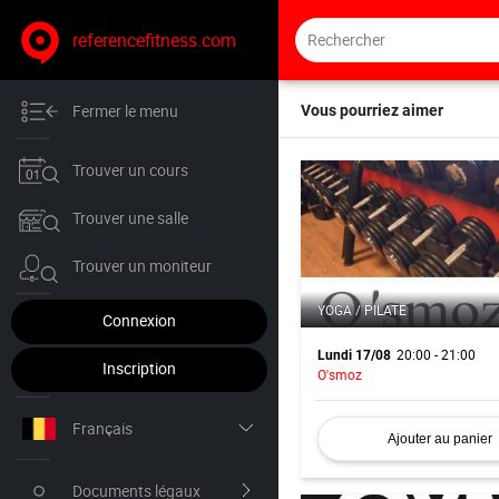
referencefitness.com
Fermer le menu
Vous pourriez aimer
Trouver un cours
Trouver une salle
Trouver un moniteur
YOGA / PILATE
Connexion
20:00 - 21:00
Lundi 17/08
Inscription
O'smoz
Français
Ajouter au panier
Nederlands
Documents légaux