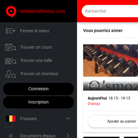
referencefitness.com
Fermer le menu
Vous pourriez aimer
Trouver un cours
Trouver une salle
Trouver un moniteur
PILATES
Connexion
18:15 - 19:15
Aujourd'hui
Inscription
O'smoz
Français
Ajouter au panier
Nederlands
Documents légaux