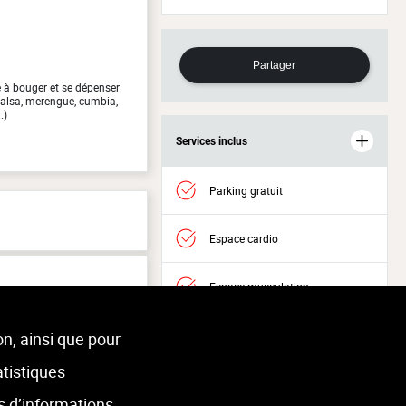
Partager
 à bouger et se dépenser
(salsa, merengue, cumbia,
.)
Services inclus
Parking gratuit
Espace cardio
Espace musculation
Accès Welness
on, ainsi que pour
atistiques
s d’informations