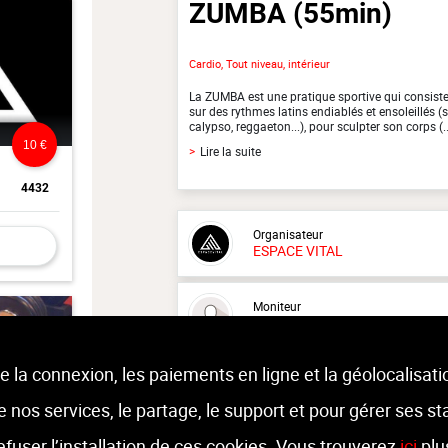
ZUMBA
(55min)
Cardio, Tout niveau, intérieur
La ZUMBA est une pratique sportive qui consiste
sur des rythmes latins endiablés et ensoleillés 
calypso, reggaeton...), pour sculpter son corps (..
10 €
>
Lire la suite
4432
Organisateur
ESPACE VITAL
Moniteur
Non renseigné.
e la connexion, les paiements en ligne et la géolocalisati
Lieu :
ESPACE VITAL
route militaire 374 - 4432 Alleur
 de nos services, le partage, le support et pour gérer ses st
refuser l’installation de ces cookies. Vous trouverez
ici
plu
11 €